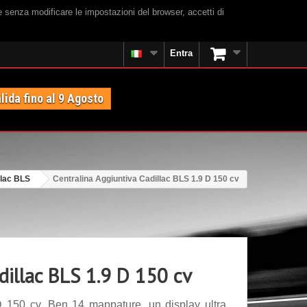
e senza modificare le impostazioni del browser, accetti di
Entra
lida fino al 9 Agosto
llac BLS
Centralina Aggiuntiva Cadillac BLS 1.9 D 150 cv
dillac BLS 1.9 D 150 cv
D 150 cv. Ben 14 mappature, un display ultra