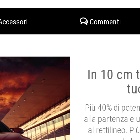
Accessori
Commenti
In 10 cm t
tu
Più 40% di poten
alla partenza e 
al rettilineo. 