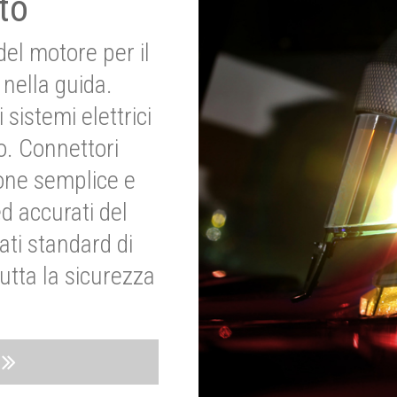
to
del motore per il
nella guida.
 sistemi elettrici
o. Connettori
ione semplice e
ed accurati del
ati standard di
utta la sicurezza
o