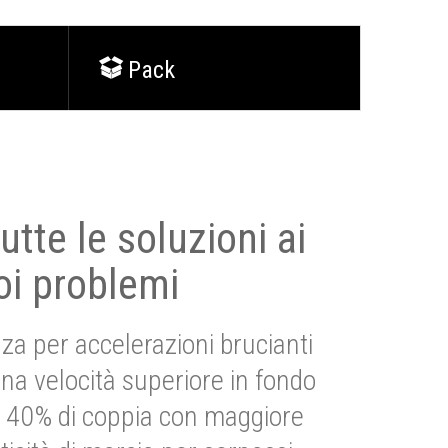
Pack
utte le soluzioni ai
oi problemi
za per accelerazioni brucianti
una velocità superiore in fondo
Più 40% di coppia con maggiore