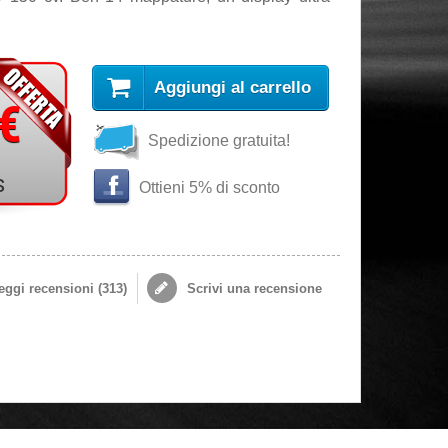
Aggiungi al carrello
 €
Spedizione gratuita!
s
Ottieni 5% di sconto
ggi recensioni (
313
)
Scrivi una recensione