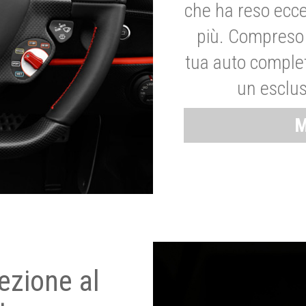
che ha reso ecce
più. Compreso 
tua auto complet
un esclus
M
ezione al