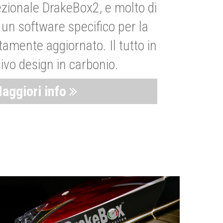
zionale DrakeBox2, e molto di
un software specifico per la
amente aggiornato. Il tutto in
ivo design in carbonio.
aggiori info