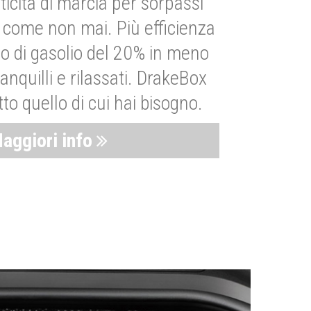
ticità di marcia per sorpassi
i come non mai. Più efficienza
 di gasolio del 20% in meno
anquilli e rilassati. DrakeBox
to quello di cui hai bisogno.
aggiori info