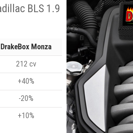
adillac BLS 1.9
DrakeBox Monza
212 cv
+40%
-20%
+10%