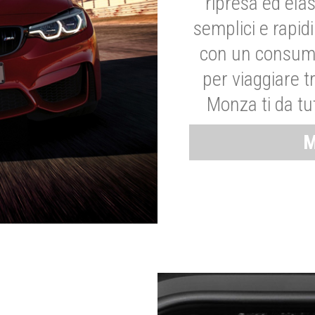
ripresa ed elas
semplici e rapid
con un consumo
per viaggiare tr
Monza ti da tut
M