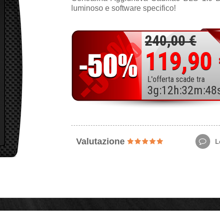
luminoso e software specifico!
240,00 €
119,90
L'offerta scade tra
3
g
:
12
h
:
32
m
:
46
Valutazione
Le