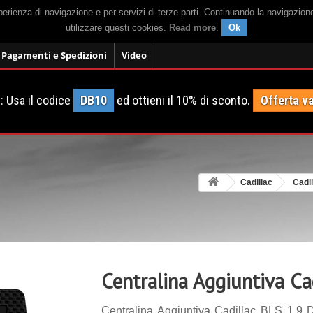
sperienza di navigazione e per servizi di terze parti. Continuando la navigazion
utilizzare questi cookies.
Read more
.
Ok
Pagamenti e Spedizioni
Video
 Usa il codice
DB10
ed ottieni il 10% di sconto.
Offerta va
Cadillac
Cadi
Centralina Aggiuntiva Ca
Centralina Aggiuntiva Cadillac BLS 1.9 