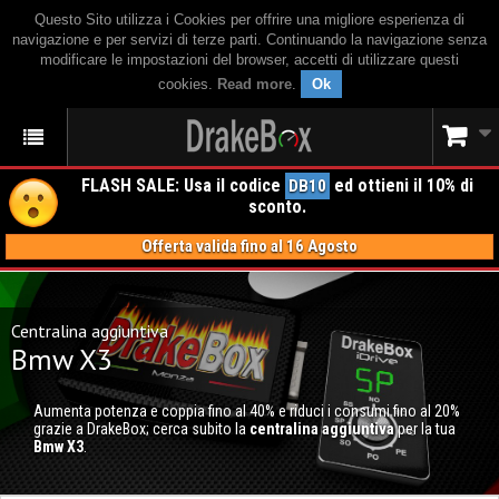
Questo Sito utilizza i Cookies per offrire una migliore esperienza di
navigazione e per servizi di terze parti. Continuando la navigazione senza
modificare le impostazioni del browser, accetti di utilizzare questi
cookies.
Read more
.
Ok
FLASH SALE: Usa il codice
ed ottieni il 10% di
DB10
sconto.
Offerta valida fino al 16 Agosto
Centralina aggiuntiva
Bmw X3
Aumenta potenza e coppia fino al 40% e riduci i consumi fino al 20%
grazie a DrakeBox; cerca subito la
centralina aggiuntiva
per la tua
Bmw X3
.