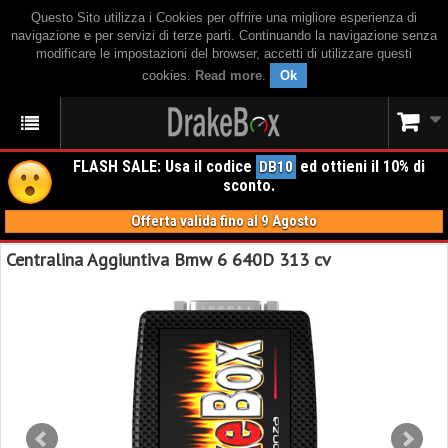
Questo Sito utilizza i Cookies per offrire una migliore esperienza di
navigazione e per servizi di terze parti. Continuando la navigazione senza
modificare le impostazioni del browser, accetti di utilizzare questi
cookies.
Read more
.
Ok
FLASH SALE: Usa il codice
ed ottieni il 10% di
DB10
sconto.
Offerta valida fino al 9 Agosto
Centralina Aggiuntiva Bmw 6 640D 313 cv