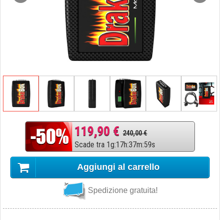
119,90 €
240,00 €
Scade tra
1
g
:
17
h
:
37
m
:
58
s
Aggiungi al carrello
Spedizione gratuita!