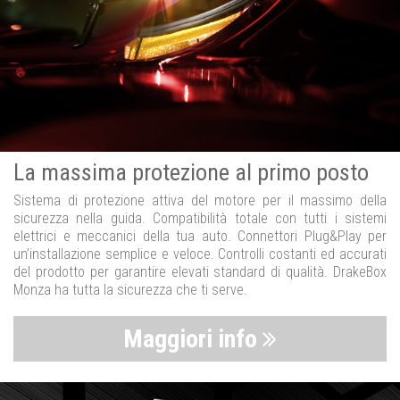
La massima protezione al primo posto
Sistema di protezione attiva del motore per il massimo della
sicurezza nella guida. Compatibilità totale con tutti i sistemi
elettrici e meccanici della tua auto. Connettori Plug&Play per
un’installazione semplice e veloce. Controlli costanti ed accurati
del prodotto per garantire elevati standard di qualità. DrakeBox
Monza ha tutta la sicurezza che ti serve.
Maggiori info