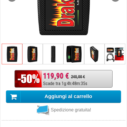
119,90 €
240,00 €
Scade tra
1
g
:
4
h
:
48
m
:
34
s
Aggiungi al carrello
Spedizione gratuita!