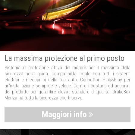
La massima protezione al primo posto
Sistema di protezione attiva del motore per il massimo della
sicurezza nella guida. Compatibilità totale con tutti i sistemi
elettrici e meccanici della tua auto. Connettori Plug&Play per
un’installazione semplice e veloce. Controlli costanti ed accurati
del prodotto per garantire elevati standard di qualità. DrakeBox
Monza ha tutta la sicurezza che ti serve.
Maggiori info