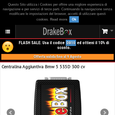
Questo Sito utilizza i Cookies per offrire una migliore esperienza di
navigazione e per servizi di terze parti. Continuando la navigazione senza
modificare le impostazioni del browser, accetti di utilizzare questi
cookies.
Read more
.
Ok
FLASH SALE: Usa il codice
ed ottieni il 10% di
DB10
sconto.
Offerta valida fino al 9 Agosto
Centralina Aggiuntiva Bmw 5 535D 300 cv