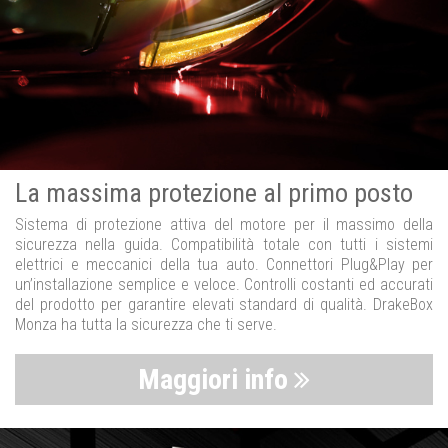
La massima protezione al primo posto
Sistema di protezione attiva del motore per il massimo della
sicurezza nella guida. Compatibilità totale con tutti i sistemi
elettrici e meccanici della tua auto. Connettori Plug&Play per
un’installazione semplice e veloce. Controlli costanti ed accurati
del prodotto per garantire elevati standard di qualità. DrakeBox
Monza ha tutta la sicurezza che ti serve.
Maggiori info