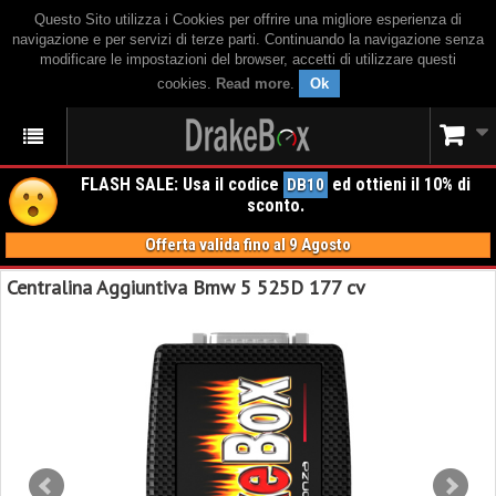
Questo Sito utilizza i Cookies per offrire una migliore esperienza di
navigazione e per servizi di terze parti. Continuando la navigazione senza
modificare le impostazioni del browser, accetti di utilizzare questi
cookies.
Read more
.
Ok
FLASH SALE: Usa il codice
ed ottieni il 10% di
DB10
sconto.
Offerta valida fino al 9 Agosto
Centralina Aggiuntiva Bmw 5 525D 177 cv