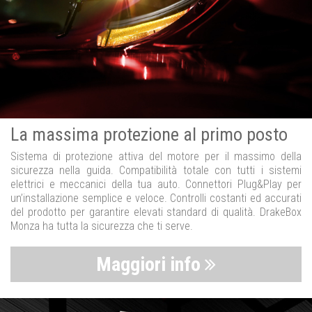
La massima protezione al primo posto
Sistema di protezione attiva del motore per il massimo della
sicurezza nella guida. Compatibilità totale con tutti i sistemi
elettrici e meccanici della tua auto. Connettori Plug&Play per
un’installazione semplice e veloce. Controlli costanti ed accurati
del prodotto per garantire elevati standard di qualità. DrakeBox
Monza ha tutta la sicurezza che ti serve.
Maggiori info