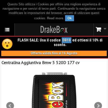
Questo Sito utilizza i Cookies per offrire una migliore esperienza di
navigazione e per servizi di terze parti. Continuando la navigazione senza
modificare le impostazioni del browser, accetti di utilizzare questi
cookies.
Read more
.
Ok
FLASH SALE: Usa il codice
ed ottieni il 10% di
DB10
sconto.
Offerta valida fino al 16 Agosto
Centralina Aggiuntiva Bmw 5 520D 177 cv