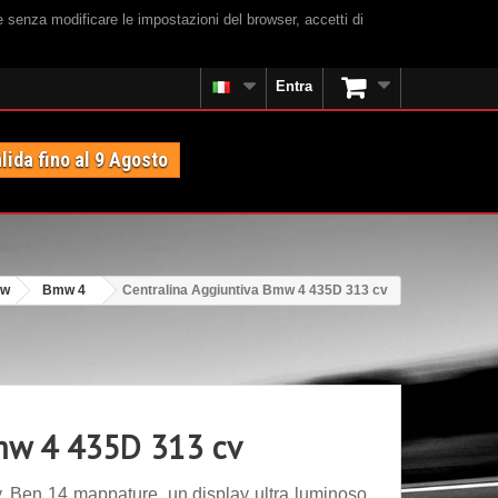
e senza modificare le impostazioni del browser, accetti di
Entra
lida fino al 9 Agosto
w
Bmw 4
Centralina Aggiuntiva Bmw 4 435D 313 cv
Bmw 4 435D 313 cv
 Ben 14 mappature, un display ultra luminoso