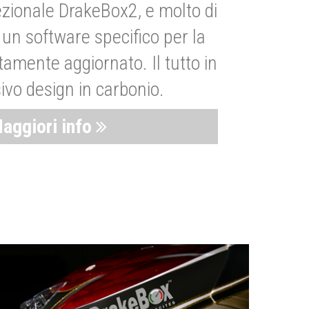
zionale DrakeBox2, e molto di
un software specifico per la
amente aggiornato. Il tutto in
ivo design in carbonio.
aggiori info