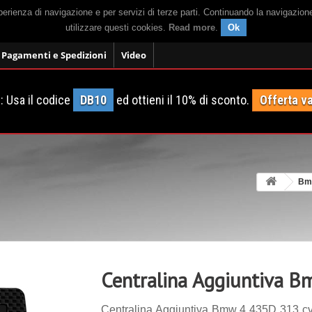
sperienza di navigazione e per servizi di terze parti. Continuando la navigazion
utilizzare questi cookies.
Read more
.
Ok
Pagamenti e Spedizioni
Video
 Usa il codice
DB10
ed ottieni il 10% di sconto.
Offerta va
Bm
Centralina Aggiuntiva 
Centralina Aggiuntiva Bmw 4 435D 313 cv.