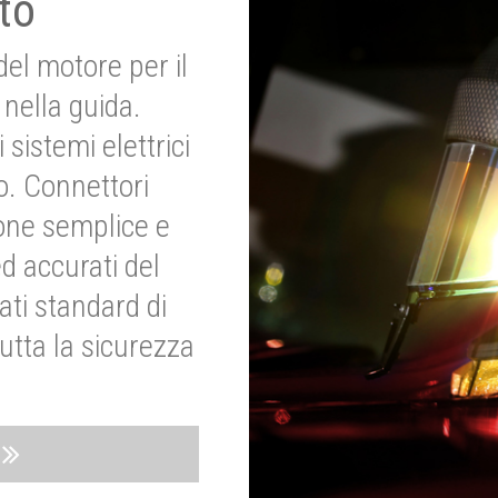
to
del motore per il
nella guida.
 sistemi elettrici
o. Connettori
ione semplice e
ed accurati del
ati standard di
utta la sicurezza
o