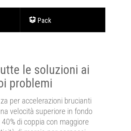
Pack
utte le soluzioni ai
oi problemi
za per accelerazioni brucianti
una velocità superiore in fondo
Più 40% di coppia con maggiore