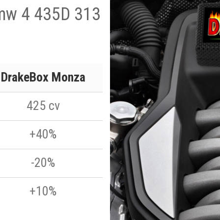
Bmw 4 435D 313
DrakeBox Monza
425 cv
+40%
-20%
+10%