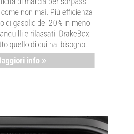
ticità di marcia per sorpassi
i come non mai. Più efficienza
 di gasolio del 20% in meno
anquilli e rilassati. DrakeBox
to quello di cui hai bisogno.
aggiori info