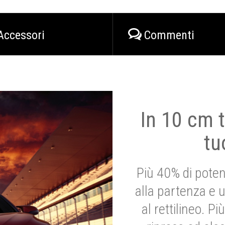
Accessori
Commenti
In 10 cm t
tu
Più 40% di poten
alla partenza e 
al rettilineo. 