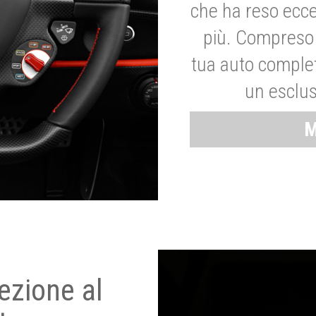
che ha reso ecce
più. Compreso 
tua auto complet
un esclus
M
ezione al