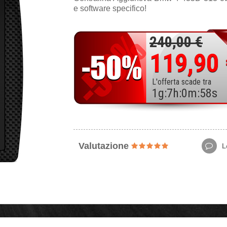
e software specifico!
240,00 €
119,90
L'offerta scade tra
1
g
:
7
h
:
0
m
:
56
s
Valutazione
Le