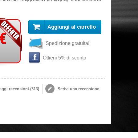
Aggiungi al carrello
 €
Spedizione gratuita!
Ottieni 5% di sconto
ggi recensioni (
313
)
Scrivi una recensione