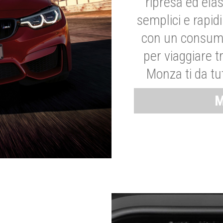
ripresa ed elas
semplici e rapid
con un consumo
per viaggiare tr
Monza ti da tut
M