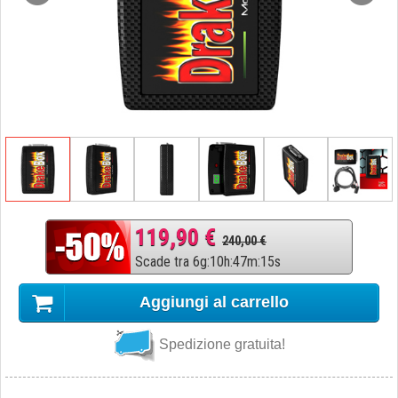
119,90 €
240,00 €
Scade tra
6
g
:
10
h
:
47
m
:
14
s
Aggiungi al carrello
Spedizione gratuita!