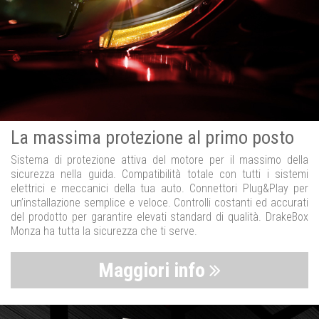
La massima protezione al primo posto
Sistema di protezione attiva del motore per il massimo della
sicurezza nella guida. Compatibilità totale con tutti i sistemi
elettrici e meccanici della tua auto. Connettori Plug&Play per
un’installazione semplice e veloce. Controlli costanti ed accurati
del prodotto per garantire elevati standard di qualità. DrakeBox
Monza ha tutta la sicurezza che ti serve.
Maggiori info