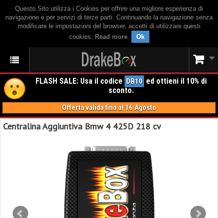
Questo Sito utilizza i Cookies per offrire una migliore esperienza di
navigazione e per servizi di terze parti. Continuando la navigazione senza
modificare le impostazioni del browser, accetti di utilizzare questi
cookies.
Read more
.
Ok
FLASH SALE: Usa il codice
ed ottieni il 10% di
DB10
sconto.
Offerta valida fino al 16 Agosto
Centralina Aggiuntiva Bmw 4 425D 218 cv