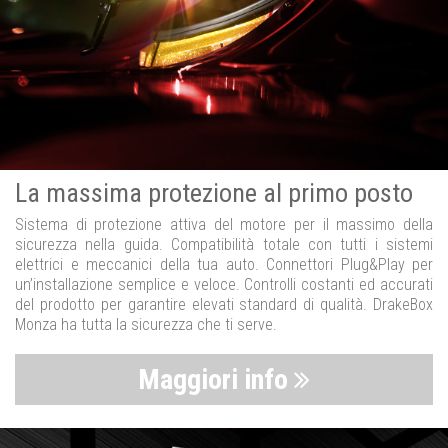
La massima protezione al primo posto
Sistema di protezione attiva del motore per il massimo della
sicurezza nella guida. Compatibilità totale con tutti i sistemi
elettrici e meccanici della tua auto. Connettori Plug&Play per
un’installazione semplice e veloce. Controlli costanti ed accurati
del prodotto per garantire elevati standard di qualità. DrakeBox
Monza ha tutta la sicurezza che ti serve.
Maggiori info