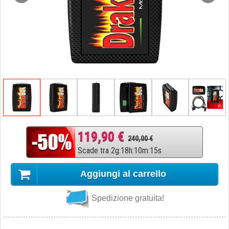
119,90 €
240,00 €
Scade tra
2
g
:
18
h
:
10
m
:
14
s
Aggiungi al carrello
Spedizione gratuita!