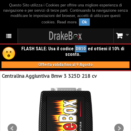
Questo Sito utilizza i Cookies per offrire una migliore esperienza di
navigazione e per servizi di terze parti. Continuando la navigazione senza
modificare le impostazioni del browser, accetti di utilizzare questi
cookies.
Read more
.
Ok
FLASH SALE: Usa il codice
ed ottieni il 10% di
DB10
sconto.
Offerta valida fino al 9 Agosto
Centralina Aggiuntiva Bmw 3 325D 218 cv