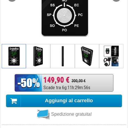
149,90 €
300,00 €
Scade tra
6
g
:
11
h
:
29
m
:
55
s
Aggiungi al carrello
Spedizione gratuita!