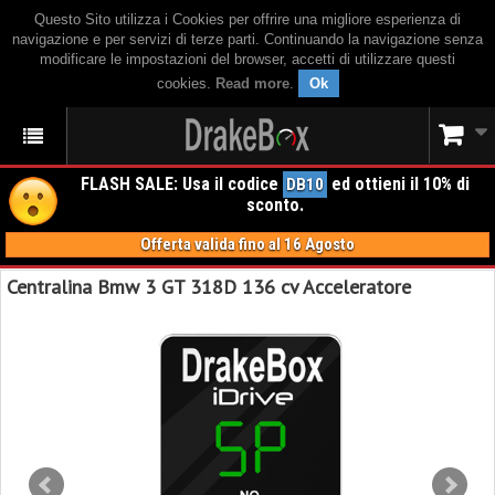
Questo Sito utilizza i Cookies per offrire una migliore esperienza di
navigazione e per servizi di terze parti. Continuando la navigazione senza
modificare le impostazioni del browser, accetti di utilizzare questi
cookies.
Read more
.
Ok
FLASH SALE: Usa il codice
ed ottieni il 10% di
DB10
sconto.
Offerta valida fino al 16 Agosto
Centralina Bmw 3 GT 318D 136 cv Acceleratore