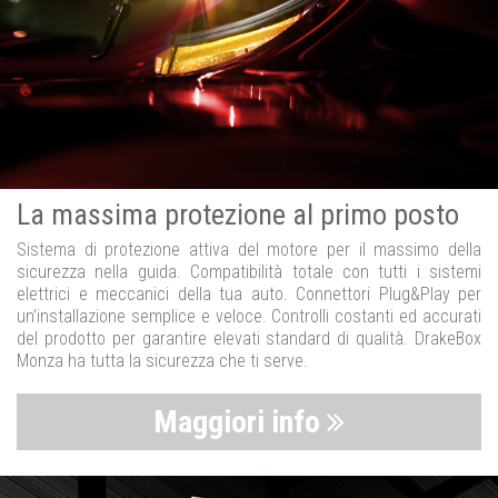
La massima protezione al primo posto
Sistema di protezione attiva del motore per il massimo della
sicurezza nella guida. Compatibilità totale con tutti i sistemi
elettrici e meccanici della tua auto. Connettori Plug&Play per
un’installazione semplice e veloce. Controlli costanti ed accurati
del prodotto per garantire elevati standard di qualità. DrakeBox
Monza ha tutta la sicurezza che ti serve.
Maggiori info