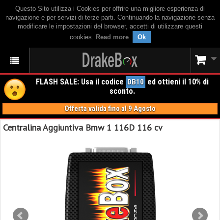
Questo Sito utilizza i Cookies per offrire una migliore esperienza di
navigazione e per servizi di terze parti. Continuando la navigazione senza
modificare le impostazioni del browser, accetti di utilizzare questi
cookies.
Read more
.
Ok
FLASH SALE: Usa il codice
ed ottieni il 10% di
DB10
sconto.
Offerta valida fino al 9 Agosto
Centralina Aggiuntiva Bmw 1 116D 116 cv