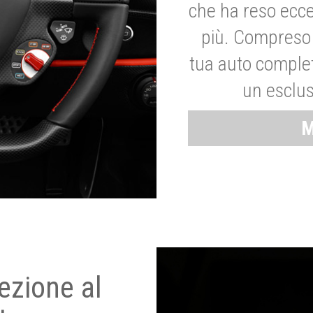
che ha reso ecce
più. Compreso 
tua auto complet
un esclus
M
ezione al