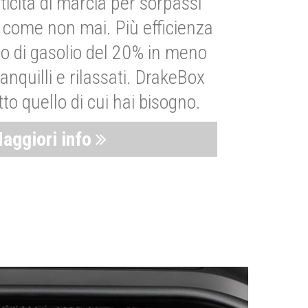
ticità di marcia per sorpassi
i come non mai. Più efficienza
 di gasolio del 20% in meno
anquilli e rilassati. DrakeBox
to quello di cui hai bisogno.
aggiori info