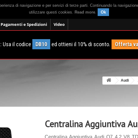
sperienza di navigazione e per servizi di terze parti. Continuando la navigazion
utilizzare questi cookies.
Read more
.
Ok
Pagamenti e Spedizioni
Video
 Usa il codice
DB10
ed ottieni il 10% di sconto.
Offerta va
Audi
Centralina Aggiuntiva Au
Centralina Aggiuntiva Audi Q7 4.2 V8 TD