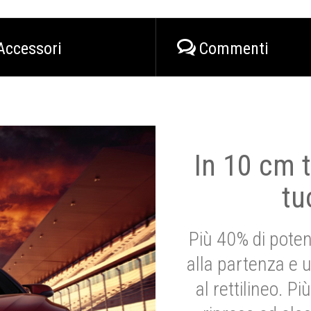
Accessori
Commenti
In 10 cm t
tu
Più 40% di poten
alla partenza e 
al rettilineo. 