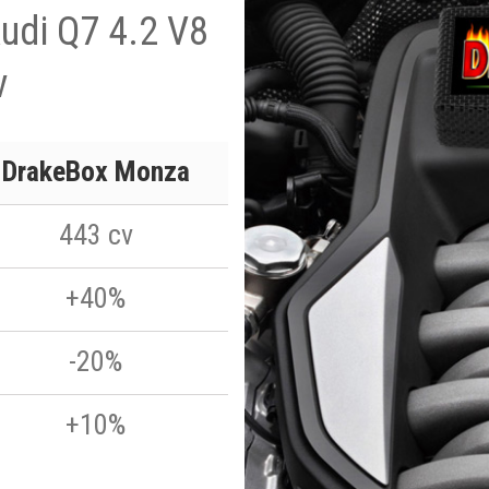
Audi Q7 4.2 V8
v
DrakeBox Monza
443 cv
+40%
-20%
+10%