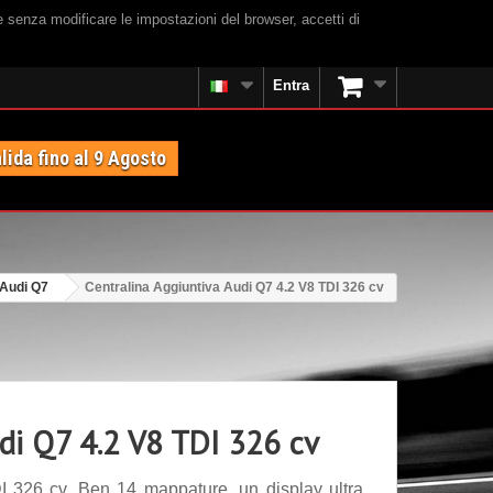
e senza modificare le impostazioni del browser, accetti di
Entra
lida fino al 9 Agosto
Audi Q7
Centralina Aggiuntiva Audi Q7 4.2 V8 TDI 326 cv
di Q7 4.2 V8 TDI 326 cv
I 326 cv. Ben 14 mappature, un display ultra