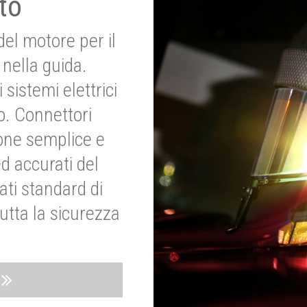
to
del motore per il
nella guida.
 sistemi elettrici
o. Connettori
ione semplice e
ed accurati del
ati standard di
utta la sicurezza
o