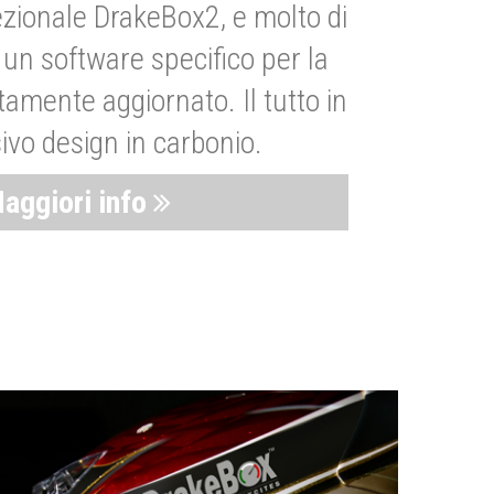
zionale DrakeBox2, e molto di
un software specifico per la
amente aggiornato. Il tutto in
ivo design in carbonio.
aggiori info