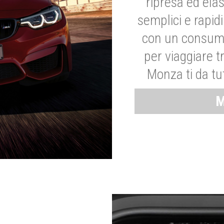
ripresa ed elas
semplici e rapid
con un consumo
per viaggiare tr
Monza ti da tut
M