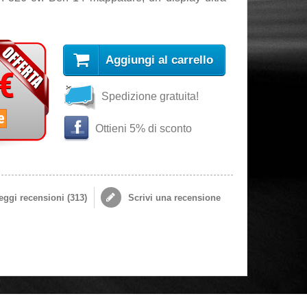
Aggiungi al carrello
 €
Spedizione gratuita!
e
Ottieni 5% di sconto
ggi recensioni (
313
)
Scrivi una recensione