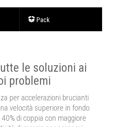
Pack
utte le soluzioni ai
oi problemi
za per accelerazioni brucianti
una velocità superiore in fondo
Più 40% di coppia con maggiore