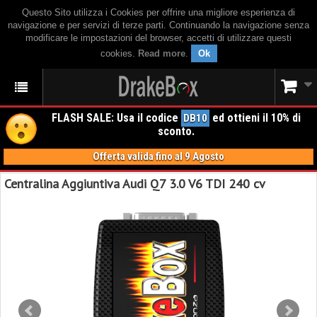
Questo Sito utilizza i Cookies per offrire una migliore esperienza di
navigazione e per servizi di terze parti. Continuando la navigazione senza
modificare le impostazioni del browser, accetti di utilizzare questi
cookies.
Read more
.
Ok
FLASH SALE: Usa il codice
ed ottieni il 10% di
DB10
sconto.
Offerta valida fino al 9 Agosto
Centralina Aggiuntiva Audi Q7 3.0 V6 TDI 240 cv