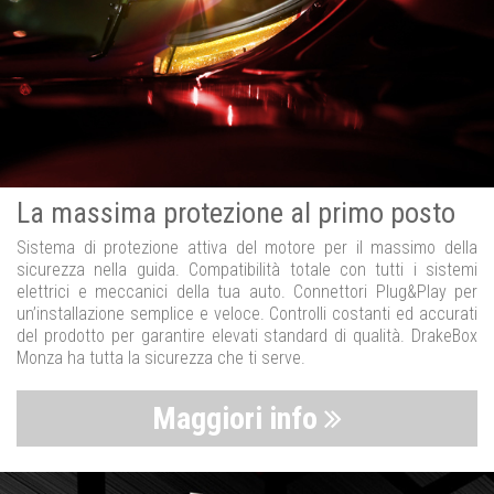
La massima protezione al primo posto
Sistema di protezione attiva del motore per il massimo della
sicurezza nella guida. Compatibilità totale con tutti i sistemi
elettrici e meccanici della tua auto. Connettori Plug&Play per
un’installazione semplice e veloce. Controlli costanti ed accurati
del prodotto per garantire elevati standard di qualità. DrakeBox
Monza ha tutta la sicurezza che ti serve.
Maggiori info