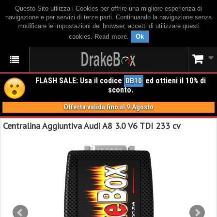
Questo Sito utilizza i Cookies per offrire una migliore esperienza di
navigazione e per servizi di terze parti. Continuando la navigazione senza
modificare le impostazioni del browser, accetti di utilizzare questi
cookies.
Read more
.
Ok
FLASH SALE: Usa il codice
ed ottieni il 10% di
DB10
sconto.
Offerta valida fino al 9 Agosto
Centralina Aggiuntiva Audi A8 3.0 V6 TDI 233 cv