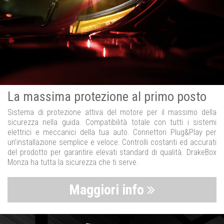
La massima protezione al primo posto
Sistema di protezione attiva del motore per il massimo della
sicurezza nella guida. Compatibilità totale con tutti i sistemi
elettrici e meccanici della tua auto. Connettori Plug&Play per
un’installazione semplice e veloce. Controlli costanti ed accurati
del prodotto per garantire elevati standard di qualità. DrakeBox
Monza ha tutta la sicurezza che ti serve.
Maggiori info