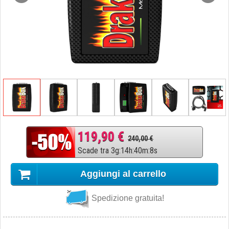
119,90 €
240,00 €
Scade tra
3
g
:
14
h
:
40
m
:
7
s
Aggiungi al carrello
Spedizione gratuita!