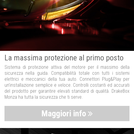
La massima protezione al primo posto
Sistema di protezione attiva del motore per il massimo della
sicurezza nella guida. Compatibilità totale con tutti i sistemi
elettrici e meccanici della tua auto. Connettori Plug&Play per
un’installazione semplice e veloce. Controlli costanti ed accurati
del prodotto per garantire elevati standard di qualità. DrakeBox
Monza ha tutta la sicurezza che ti serve.
Maggiori info