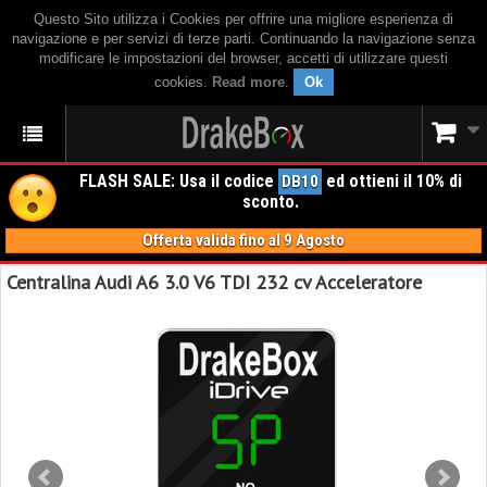
Questo Sito utilizza i Cookies per offrire una migliore esperienza di
navigazione e per servizi di terze parti. Continuando la navigazione senza
modificare le impostazioni del browser, accetti di utilizzare questi
cookies.
Read more
.
Ok
FLASH SALE: Usa il codice
ed ottieni il 10% di
DB10
sconto.
Offerta valida fino al 9 Agosto
Centralina Audi A6 3.0 V6 TDI 232 cv Acceleratore