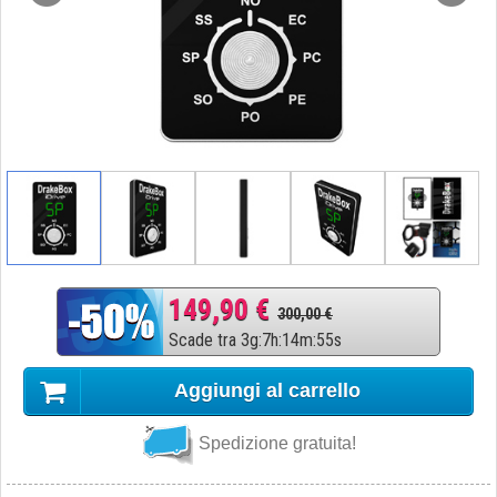
149,90 €
300,00 €
Scade tra
3
g
:
7
h
:
14
m
:
54
s
Aggiungi al carrello
Spedizione gratuita!