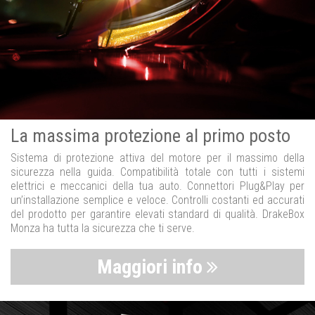
La massima protezione al primo posto
Sistema di protezione attiva del motore per il massimo della
sicurezza nella guida. Compatibilità totale con tutti i sistemi
elettrici e meccanici della tua auto. Connettori Plug&Play per
un’installazione semplice e veloce. Controlli costanti ed accurati
del prodotto per garantire elevati standard di qualità. DrakeBox
Monza ha tutta la sicurezza che ti serve.
Maggiori info