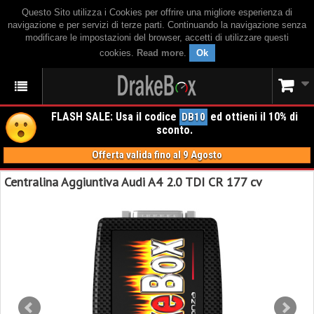
Questo Sito utilizza i Cookies per offrire una migliore esperienza di
navigazione e per servizi di terze parti. Continuando la navigazione senza
modificare le impostazioni del browser, accetti di utilizzare questi
cookies.
Read more
.
Ok
FLASH SALE: Usa il codice
ed ottieni il 10% di
DB10
sconto.
Offerta valida fino al 9 Agosto
Centralina Aggiuntiva Audi A4 2.0 TDI CR 177 cv