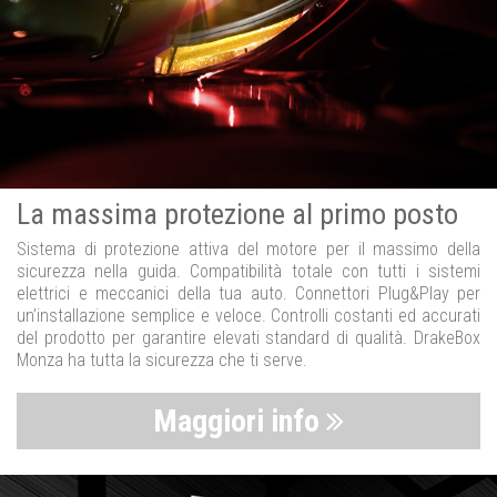
La massima protezione al primo posto
Sistema di protezione attiva del motore per il massimo della
sicurezza nella guida. Compatibilità totale con tutti i sistemi
elettrici e meccanici della tua auto. Connettori Plug&Play per
un’installazione semplice e veloce. Controlli costanti ed accurati
del prodotto per garantire elevati standard di qualità. DrakeBox
Monza ha tutta la sicurezza che ti serve.
Maggiori info