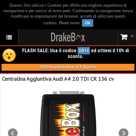
Questo Sito utilizza i Cookies per offrire una migliore esperienza di
navigazione e per servizi di terze parti. Continuando la navigazione senza
modificare le impostazioni del browser, accetti di utilizzare questi
cookies.
Read more
.
Ok
FLASH SALE: Usa il codice
ed ottieni il 10% di
DB10
sconto.
Offerta valida fino al 9 Agosto
Centralina Aggiuntiva Audi A4 2.0 TDI CR 136 cv