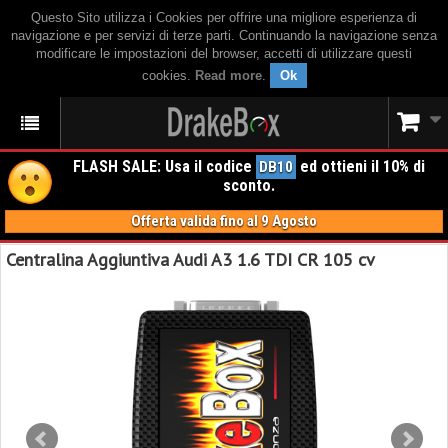
Questo Sito utilizza i Cookies per offrire una migliore esperienza di
navigazione e per servizi di terze parti. Continuando la navigazione senza
modificare le impostazioni del browser, accetti di utilizzare questi
cookies.
Read more
.
Ok
FLASH SALE: Usa il codice
ed ottieni il 10% di
DB10
sconto.
Offerta valida fino al 9 Agosto
Centralina Aggiuntiva Audi A3 1.6 TDI CR 105 cv