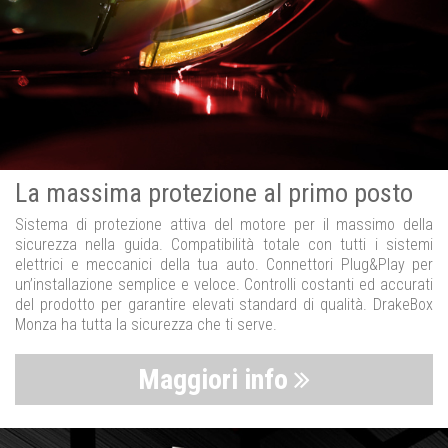
La massima protezione al primo posto
Sistema di protezione attiva del motore per il massimo della
sicurezza nella guida. Compatibilità totale con tutti i sistemi
elettrici e meccanici della tua auto. Connettori Plug&Play per
un’installazione semplice e veloce. Controlli costanti ed accurati
del prodotto per garantire elevati standard di qualità. DrakeBox
Monza ha tutta la sicurezza che ti serve.
Maggiori info