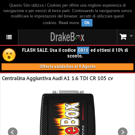
Questo Sito utilizza i Cookies per offrire una migliore esperienza di
navigazione e per servizi di terze parti. Continuando la navigazione senza
modificare le impostazioni del browser, accetti di utilizzare questi
cookies.
Read more
.
Ok
FLASH SALE: Usa il codice
ed ottieni il 10% di
DB10
sconto.
Offerta valida fino al 9 Agosto
Centralina Aggiuntiva Audi A1 1.6 TDI CR 105 cv