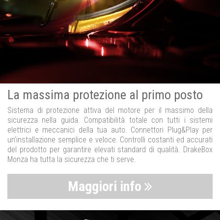
La massima protezione al primo posto
Sistema di protezione attiva del motore per il massimo della
sicurezza nella guida. Compatibilità totale con tutti i sistemi
elettrici e meccanici della tua auto. Connettori Plug&Play per
un’installazione semplice e veloce. Controlli costanti ed accurati
del prodotto per garantire elevati standard di qualità. DrakeBox
Monza ha tutta la sicurezza che ti serve.
Maggiori info