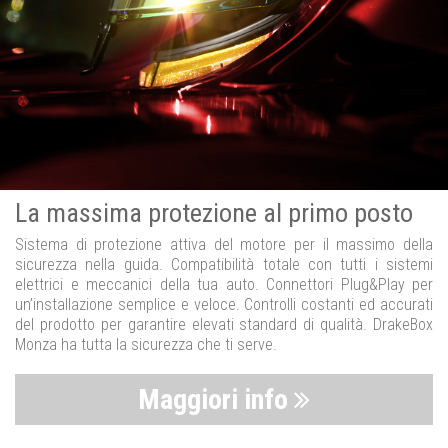
La massima protezione al primo posto
Sistema di protezione attiva del motore per il massimo della
sicurezza nella guida. Compatibilità totale con tutti i sistemi
elettrici e meccanici della tua auto. Connettori Plug&Play per
un’installazione semplice e veloce. Controlli costanti ed accurati
del prodotto per garantire elevati standard di qualità. DrakeBox
Monza ha tutta la sicurezza che ti serve.
Maggiori info