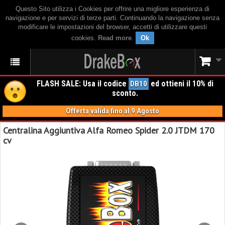
Questo Sito utilizza i Cookies per offrire una migliore esperienza di
navigazione e per servizi di terze parti. Continuando la navigazione senza
modificare le impostazioni del browser, accetti di utilizzare questi
cookies.
Read more
.
Ok
FLASH SALE: Usa il codice
ed ottieni il 10% di
DB10
sconto.
Offerta valida fino al 9 Agosto
Centralina Aggiuntiva Alfa Romeo Spider 2.0 JTDM 170
cv