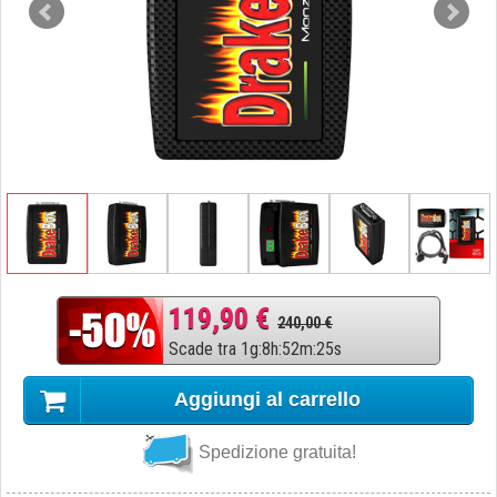
119,90 €
240,00 €
Scade tra
1
g
:
8
h
:
52
m
:
24
s
Aggiungi al carrello
Spedizione gratuita!