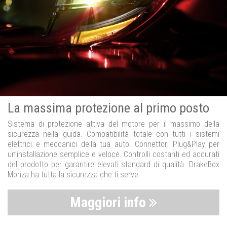
La massima protezione al primo posto
Sistema di protezione attiva del motore per il massimo della
sicurezza nella guida. Compatibilità totale con tutti i sistemi
elettrici e meccanici della tua auto. Connettori Plug&Play per
un’installazione semplice e veloce. Controlli costanti ed accurati
del prodotto per garantire elevati standard di qualità. DrakeBox
Monza ha tutta la sicurezza che ti serve.
Maggiori info