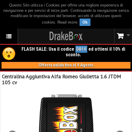
Questo Sito utilizza i Cookies per offrire una migliore esperienza di
navigazione e per servizi di terze parti. Continuando la navigazione senza
modificare le impostazioni del browser, accetti di utilizzare questi
cookies.
Read more
.
Ok
FLASH SALE: Usa il codice
ed ottieni il 10% di
DB10
sconto.
Offerta valida fino al 9 Agosto
Centralina Aggiuntiva Alfa Romeo Giulietta 1.6 JTDM
105 cv