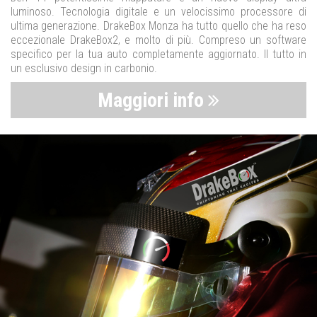
luminoso. Tecnologia digitale e un velocissimo processore di
ultima generazione. DrakeBox Monza ha tutto quello che ha reso
eccezionale DrakeBox2, e molto di più. Compreso un software
specifico per la tua auto completamente aggiornato. Il tutto in
un esclusivo design in carbonio.
Maggiori info