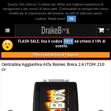
Questo Sito utilizza i Cookies per offrire una migliore esperienza di
navigazione e per servizi di terze parti. Continuando la navigazione senza
modificare le impostazioni del browser, accetti di utilizzare questi
cookies.
Read more
.
Ok
FLASH SALE: Usa il codice
ed ottieni il 10% di
DB10
sconto.
Offerta valida fino al 9 Agosto
Centralina Aggiuntiva Alfa Romeo Brera 2.4 JTDM 210
cv