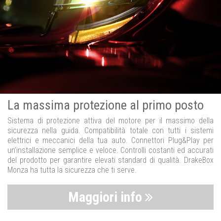
La massima protezione al primo posto
Sistema di protezione attiva del motore per il massimo della
sicurezza nella guida. Compatibilità totale con tutti i sistemi
elettrici e meccanici della tua auto. Connettori Plug&Play per
un’installazione semplice e veloce. Controlli costanti ed accurati
del prodotto per garantire elevati standard di qualità. DrakeBox
Monza ha tutta la sicurezza che ti serve.
Maggiori info