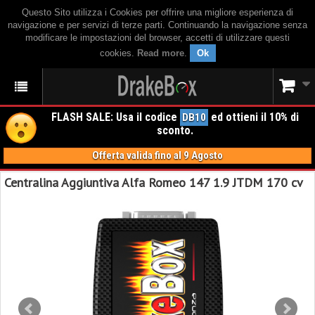
Questo Sito utilizza i Cookies per offrire una migliore esperienza di
navigazione e per servizi di terze parti. Continuando la navigazione senza
modificare le impostazioni del browser, accetti di utilizzare questi
cookies.
Read more
.
Ok
FLASH SALE: Usa il codice
ed ottieni il 10% di
DB10
sconto.
Offerta valida fino al 9 Agosto
Centralina Aggiuntiva Alfa Romeo 147 1.9 JTDM 170 cv