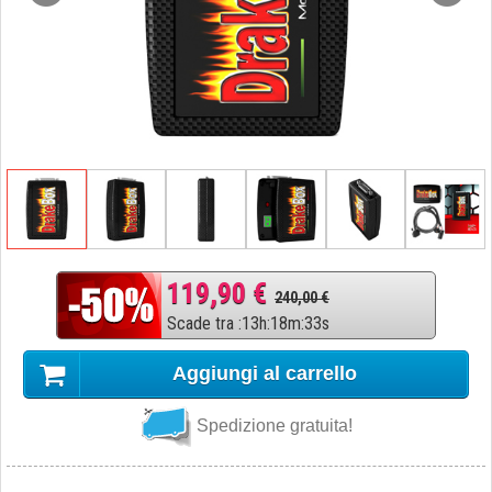
119,90 €
240,00 €
Scade tra
:
13
h
:
18
m
:
32
s
Aggiungi al carrello
Spedizione gratuita!