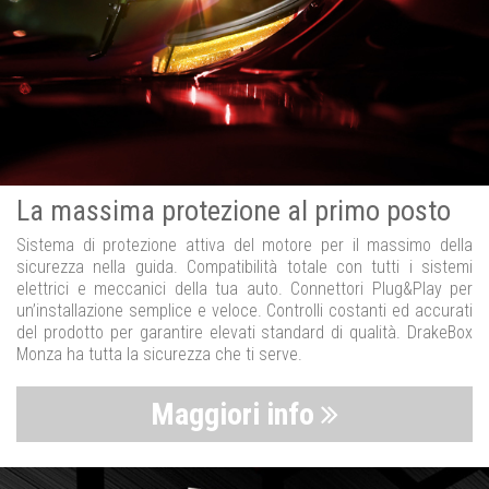
La massima protezione al primo posto
Sistema di protezione attiva del motore per il massimo della
sicurezza nella guida. Compatibilità totale con tutti i sistemi
elettrici e meccanici della tua auto. Connettori Plug&Play per
un’installazione semplice e veloce. Controlli costanti ed accurati
del prodotto per garantire elevati standard di qualità. DrakeBox
Monza ha tutta la sicurezza che ti serve.
Maggiori info