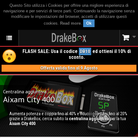
Questo Sito utilizza i Cookies per offrire una migliore esperienza di
navigazione e per servizi di terze parti. Continuando la navigazione senza
modificare le impostazioni del browser, accetti di utilizzare questi
cookies.
Read more
.
Ok
FLASH SALE: Usa il codice
ed ottieni il 10% di
DB10
sconto.
Offerta valida fino al 9 Agosto
Centralina aggiuntiva
Aixam City 400
Aumenta potenza e coppia fino al 40% e riduci i consumi fino al 20%
grazie a DrakeBox; cerca subito la
centralina aggiuntiva
per la tua
Aixam City 400
.